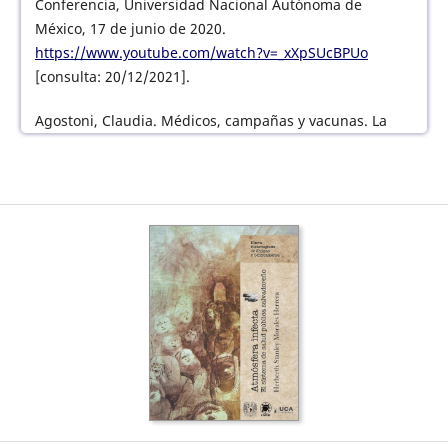
Conferencia, Universidad Nacional Autónoma de
México, 17 de junio de 2020.
https://www.youtube.com/watch?v=_xXpSUcBPUo
[consulta: 20/12/2021].
Agostoni, Claudia. Médicos, campañas y vacunas. La
viruela y la cultura de su prevención en México 1870-
1952. México: UNAM / Instituto de Investigaciones Dr.
José María Luis Mora, 2016.
Allwood Paredes, Juan. «Organismos médicos
internacionales». Archivos del Colegio Médico de El
Salvador, núm. 4 (1949): 269-271.
Almeida, Paul. Olas de movilización popular:
movimientos sociales en El Salvador 1925-2010. San
Salvador: UCA Editores, 2011.
Alvarenga Venutolo, Patricia. «Los marginados en la
construcción del mundo citadino. El Salvador 1880-